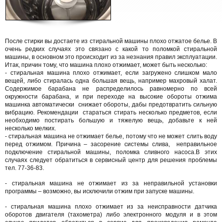
После стирки вы достаете из стиральной машины плохо отжатое белье. В
очень редких случаях это связано с какой то поломкой стиральной
машины, в основном это происходит из за незнания правил эксплуатации.
Итак, причин тому, что машина плохо отжимает, может быть несколько:
- стиральная машина плохо отжимает, если загружено слишком мало
вещей, либо стиралась одна большая вещь, например махровый халат.
Содержимое барабана не распределилось равномерно по всей
окружности барабана, и при переходе на высокие обороты отжима
машинка автоматически снижает обороты, дабы предотвратить сильную
вибрацию. Рекомендации стараться стирать несколько предметов, если
необходимо постирать большую и тяжелую вещь, добавьте к ней
несколько мелких.
- стиральная машина не отжимает белье, потому что не может слить воду
перед отжимом. Причина – засорение системы слива, неправильное
подключение стиральной машины, поломка сливного насоса.В этих
случаях следует обратиться в сервисный центр для решения проблемы
тел. 77-36-83.
- стиральная машина не отжимает из за неправильной установки
программы – возможно, вы исключили отжим при запуске машины.
- стиральная машина плохо отжимает из за неисправности датчика
оборотов двигателя (тахометра) либо электронного модуля и в этом