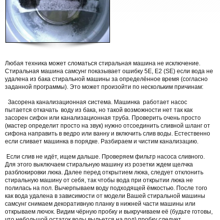
Любая техника может сломаться стиральная машина не исключение.
Стиральная машина самсунг показывает ошибку 5E, E2 (SE) если вода не
удалена из бака стиральной машины за определённое время (согласно
заданной программы). Это может произойти по нескольким причинам:
Засорена канализационная система. Машинка работает насос
пытается откачать воду из бака, но такой возможности нет так как
засорен сифон или канализационная труба. Проверить очень просто
(мастер определит просто на звук) нужно отсоединить сливной шланг от
сифона направить в ведро или ванну и включить слив воды. Естественно
если сливает машинка в порядке. Разбираем и чистим канализацию.
Если слив не идёт, ищем дальше. Проверяем фильтр насоса сливного.
Для этого выключаем стиральную машину из розетки ждем щелчка
разблокировки люка. Далее перед открытием люка, следует отклонить
стиральную машину от себя, так чтобы вода при открытии люка не
полилась на пол. Вычерпываем воду подходящей ёмкостью. После того
как вода удалена в зависимости от модели Вашей стиральной машины
самсунг снимаем декоративную планку в нижней части машины или
открываем лючок. Видим чёрную пробку и выкручиваем её (будьте готовы,
что небольшой остаток воды выльется на пол) пробку следует